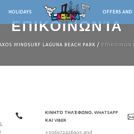
HOLIDAYS
OFFERS AND 
ΕΠΙΚΟΙΝΩΝΊΑ
AXOS WINDSURF LAGUNA BEACH PARK
/
ΕΠΙΚΟΙΝΩΝ
ΚΙΝΗΤΌ ΤΗΛΈΦΩΝΟ, WHATSAPP
ΚΑΙ VIBER
&
0
+306972426905 and