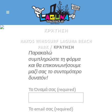
KΡΆΤΗΣΗ
NAXOS WINDSURF LAGUNA BEACH
PARK
/
KΡΆΤΗΣΗ
Παρακαλώ
συμπληρώστε τη φόρμα
και θα επικοινωνήσουμε
μαζί σας το συντομότερο
δυνατόν!
Το Όναμά σας (required)
Το email σας (required)